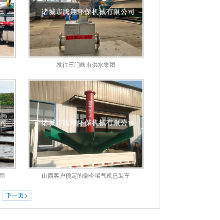
发往三门峡市供水集团
用
山西客户预定的倒伞曝气机已装车
下一页