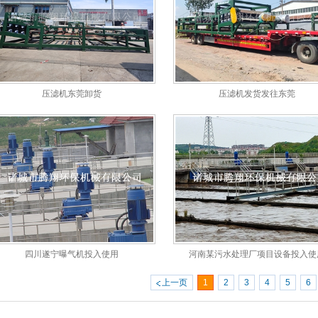
压滤机东莞卸货
压滤机发货发往东莞
四川遂宁曝气机投入使用
河南某污水处理厂项目设备投入使
上一页
1
2
3
4
5
6